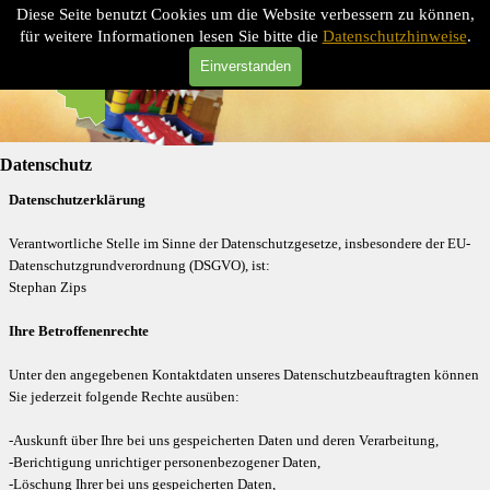
Direkt zum Seiteninhalt
Diese Seite benutzt Cookies um die Website verbessern zu können,
MAGIC-FUN-PROMOTION
Menü überspringen
für weitere Informationen lesen Sie bitte die
Datenschutzhinweise
.
Einverstanden
Datenschutz
Datenschutzerklärung
Verantwortliche Stelle im Sinne der Datenschutzgesetze, insbesondere der EU-
Datenschutzgrundverordnung (DSGVO), ist:
Stephan Zips
Ihre Betroffenenrechte
Unter den angegebenen Kontaktdaten unseres Datenschutzbeauftragten können
Sie jederzeit folgende Rechte ausüben:
-Auskunft über Ihre bei uns gespeicherten Daten und deren Verarbeitung,
-Berichtigung unrichtiger personenbezogener Daten,
-Löschung Ihrer bei uns gespeicherten Daten,