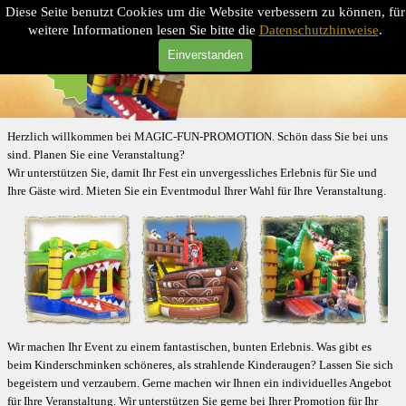
Direkt zum Seiteninhalt
Diese Seite benutzt Cookies um die Website verbessern zu können, für
MAGIC-FUN-PROMOTION
Menü überspringen
weitere Informationen lesen Sie bitte die
Datenschutzhinweise
.
Einverstanden
Herzlich willkommen
bei MAGIC-FUN-PROMOTION.
Schön dass Sie bei uns
sind.
Planen Sie eine Veranstaltung?
Wir unterstützen Sie, damit Ihr Fest
ein unvergessliches Erlebnis für
Sie
und
Ihre Gäste wird. Mieten Sie ein Eventmodul Ihrer Wahl für Ihre Veranstaltung.
Wir machen Ihr Event zu einem fantastischen, bunten Erlebnis.
Was gibt es
beim Kinderschminken schöneres, als strahlende Kinderaugen? Lassen Sie sich
begeistern und verzaubern.
Gerne machen wir Ihnen ein individuelles Angebot
für Ihre Veranstaltung. Wir unterstützen Sie gerne bei Ihrer Promotion für Ihr