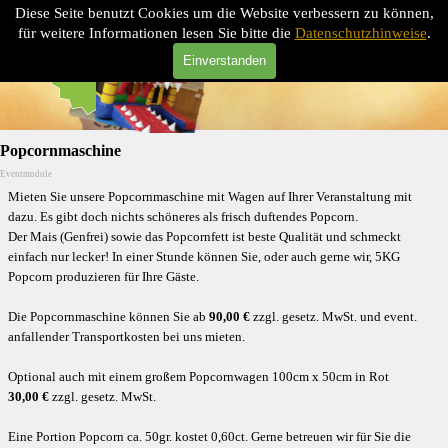
Direkt zum Seiteninhalt
Diese Seite benutzt Cookies um die Website verbessern zu können,
MAGIC-FUN-PROMOTION
Menü überspringen
für weitere Informationen lesen Sie bitte die
Datenschutzhinweise
.
Einverstanden
Popcornmaschine
Eventmodule
Mieten Sie unsere Popcornmaschine mit Wagen auf Ihrer Veranstaltung mit
dazu. Es gibt doch nichts schöneres als frisch duftendes Popcorn.
Der Mais (Genfrei) sowie das Popcornfett ist beste Qualität und schmeckt
einfach nur lecker! In einer Stunde können Sie, oder auch gerne wir, 5KG
Popcorn produzieren für Ihre Gäste.
Die Popcornmaschine können Sie ab
9
0,00 €
zzgl.
gesetz. MwSt. und event.
anfallender Transportkosten bei uns mieten.
Optional auch mit einem großem Popcornwagen 100cm x 50cm in Rot
30,00 €
zzgl.
gesetz. MwSt.
Eine Portion Popcorn ca. 50gr. kostet 0,60ct. Gerne betreuen wir für Sie die